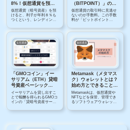
8%！仮想通貨を預け
（BITPOINT）」の始
て増やせるのは怪し
め方
仮想通貨（暗号資産）を預
仮想通貨の取引時に見逃せ
い？評判は？
けると、利子が年利８％も
ないのが手数料。この手数
つくという、レンディング
料が「ビットポイント
サービス「BitLending」に
（BITPOINT）」は０円で
ついてまとめてみます。レ
す。SBIホールディングス
ンディングサービス Bit
の100％子会社である「ビッ
Lending(ビットレンディン
トポイント
グ)とはBit Lending(ビットレ
（BITPOINT）」口座は持
仮想通貨
仮想通貨
ンディング...
っていて損はありません。
そこで簡単にできる口座
開...
「GMOコイン」イー
Metamask（メタマス
サリアム（ETH）貸暗
ク）ウォレットとは？
号資産ベーシック
始め方とできること、
0.05ETHから可能。年
使い方
イーサリアムを貸し出すこ
Metamaskは、仮想通貨や
率3%コース（3ヶ月）
とで報酬を得られるGMOコ
NFTなどを保管、管理でき
インの「貸暗号資産サービ
るソフトウェアウォレッ
やってみた
ス」。最低金額が5 →
ト。仮想通貨やNFTを売買
0.05ETHに引き下げられ、
をする投資家には人気の高
利用しやすくなりました。
いウォレットです。そこで
GMOコインの貸暗号資産サ
Metamaskウォレットにつ
ービスGMOコインの貸暗号
いて、その特徴とウォレッ
資産サービスは、保有して
トの作り方、始め方、使い