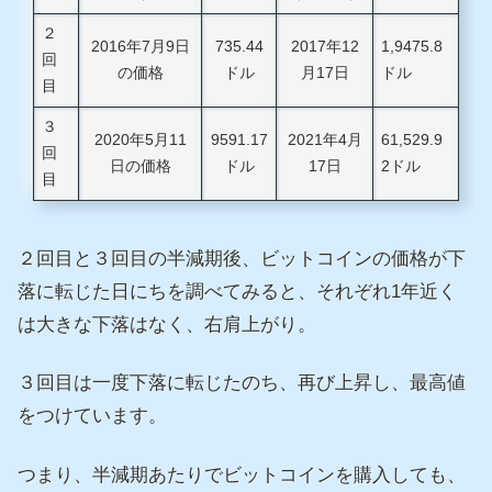
２
2016年7月9日
735.44
2017年12
1,9475.8
回
の価格
ドル
月17日
ドル
目
３
2020年5月11
9591.17
2021年4月
61,529.9
回
日の価格
ドル
17日
2ドル
目
２回目と３回目の半減期後、ビットコインの価格が下
落に転じた日にちを調べてみると、それぞれ1年近く
は大きな下落はなく、右肩上がり。
３回目は一度下落に転じたのち、再び上昇し、最高値
をつけています。
つまり、半減期あたりでビットコインを購入しても、