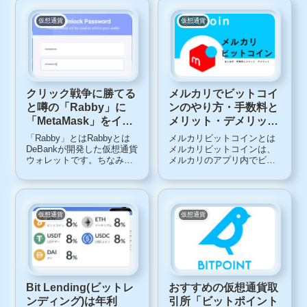
「WETH」が手元にあるけ
う事前準備が必要ですが、
ど「ETH」が不足してい
自分の財布に送金するのに
仮想通貨
仮想通貨
る、そういう方向けに、簡
手数料がかかることがあり
単に「WETH」から「...
ます。この金額、馬...
クリック戦争に勝てる
メルカリでビットコイ
と噂の「Rabby」に
ンのやり方・手数料と
「MetaMask」をイン
メリット・デメリット
ポート（同期）させる
2000円のもらい方
「Rabby」とはRabbyとは
メルカリビットコインとは
方法
DeBankが開発した仮想通貨
メルカリビットコインは、
ウォレットです。ちなみに
メルカリのアプリ内でビッ
DeBankは同社が開発した
トコインが売買できるサー
DeFiユーザー用のポートフ
ビス。メルカリの売上金や
ォリオ管理ツールとしても
ポイントでビットコインが
有名ですね。本章では
買えます。運営会社（株）
Rabbyについて解説してい
メルコイン登録料無料入手
仮想通貨
仮想通貨
きます。マルチチェーン対
金手数料無料利用条件日本
応...
在住20歳以上75歳未満...
Bit Lending(ビットレ
おすすめの仮想通貨取
ンディング)は年利
引所「ビットポイント