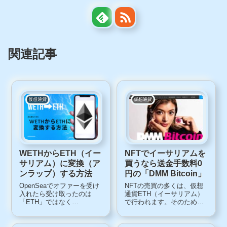
関連記事
仮想通貨
仮想通貨
WETHからETH（イー
NFTでイーサリアムを
サリアム）に変換（ア
買うなら送金手数料0
ンラップ）する方法
円の「DMM Bitcoin」
OpenSeaでオファーを受け
NFTの売買の多くは、仮想
入れたら受け取ったのは
通貨ETH（イーサリアム）
「ETH」ではなく
で行われます。そのため、
「WETH」‥。これをETH
仮想通貨ETH（イーサリア
に変換したいんだけど、ど
ム）を購入して、自分のウ
うしたらいいんだろう？
ォレットに送金する、とい