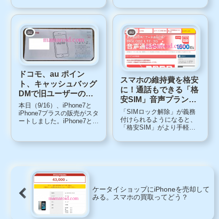
が一般的となっています。
て、5...
そのため、「MNPせずに解
約」する場合、ちょっと面
倒かもしれません。携帯・
スマホの解約は窓口で受付
au
au
電話番号をそのまま引き継
いで他社に移行すると...
ドコモ、au ポイン
スマホの維持費を格安
ト、キャッシュバッグ
に！通話もできる「格
DMで旧ユーザーの乗
安SIM」音声プラン比
り換えを誘う
本日（9/16）、iPhone7と
較
「SIMロック解除」が義務
iPhone7プラスの販売がスタ
付けられるようになると、
ートしました。iPhone7と
「格安SIM」がより手軽に
iPhone7プラスは、防水機
利用できるかもしれませ
能、決済サービス「アップ
ん。そこで、今回は通話も
ルペイ」、ＪＲ東日本のIC
できる音声プランがついた
カード「スイカ」対応、カ
「格安SIM」をみてみたい
メラの性能を向上させての
と思います。「SIM」の基
登場。9日から予...
本的なことは、初心者にも
わかる「SIMロッ...
ケータイショップにiPhoneを売却して
みる。スマホの買取ってどう？