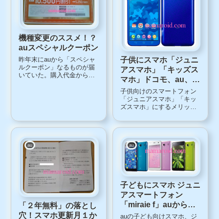
機種変更のススメ！？
auスペシャルクーポン
子供にスマホ「ジュニ
昨年末にauから「スペシャ
ルクーポン」なるものが届
アスマホ」「キッズス
いていた。購入代金から最
マホ」ドコモ、au、ソ
大10,500円割り引かれるそ
フトバンク比較
うで。例年同様だと、今月
子供向けのスマートフォン
下旬から学割キャンペーン
「ジュニアスマホ」「キッ
が始まる。それを待って、
ズスマホ」にするメリット
機種変を考えているので、
フィルタリング機能、利用
ちょうどよかった。しか
可能アプリ制限、利用時間
し、我が家は4人家...
制限などを搭載し、子ども
のスマホ利用を親が管理・
監視できる機能が付いてい
au
au
るものが「ジュニアスマ
ホ」「キッズスマホ」と呼
ば...
子どもにスマホ ジュニ
アスマートフォン
「miraie f」auから新
「２年無料」の落とし
発売
穴！スマホ更新月１か
auの子ども向けスマホ、ジ