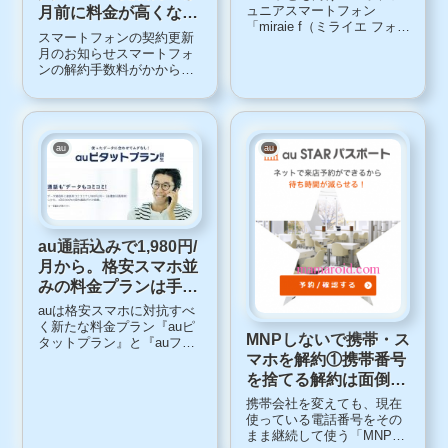
ュニアスマートフォン
月前に料金が高くな
「miraie f（ミライエ フォル
る。思わぬオプション
スマートフォンの契約更新
テ）」が1月20日から発売開
請求が
月のお知らせスマートフォ
始となりました。「miraie
ンの解約手数料がかからな
f」の特徴今回新発売の
い「契約更新月」のお知ら
「miraie f」は、2015年1月
せがきました。これは総務
に発売された「miraie」の
省が行った指導を受けて、
後継機種...
キャリア（NTTドコモ、
KDDI、ソフトバンク）が実
au
au
施開始したものです。「0円
スマートフォンの廃...
au通話込みで1,980円/
月から。格安スマホ並
みの料金プランは手持
ちのスマホで乗り換え
auは格安スマホに対抗すべ
にお得
く新たな料金プラン『auピ
MNPしないで携帯・ス
タットプラン』と『auフラ
マホを解約①携帯番号
ットプラン』を7月14日から
提供します。「au ピタット
を捨てる解約は面倒。
プラン」今持っているスマ
ショップ予約して店頭
携帯会社を変えても、現在
ホでauにするとお得「au ピ
で
使っている電話番号をその
タットプラン」は、使用し
まま継続して使う「MNP」
たデータ利用量に合わせ