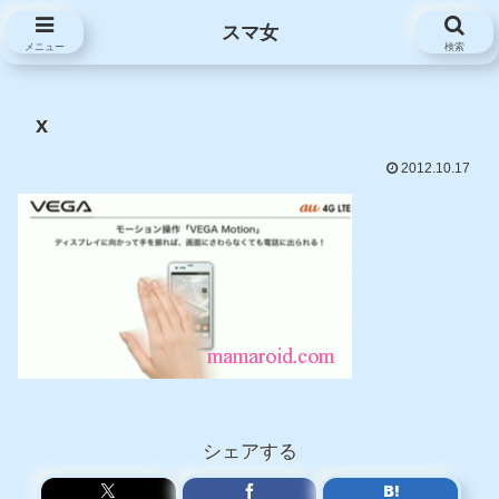
スマ女
スマ女
メニュー
検索
x
2012.10.17
シェアする