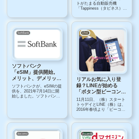
た
トがたまる自動販売機
「Tappiness（タピネス）」
6/30までににTappiness（タ
ピネス）自販機で商品を購
入すると、全員に特典チケ
ット（200円以下の商品と交
換可能）が1枚もらえます。
SoftBank
LINE
遅ればせながら、T...
ソフトバンク
「eSIM」提供開始。
メリット、デメリッ
リアルお気に入り登
ト、注意点
録？LINEが始める
ソフトバンクが、eSIMの提
供を、2021年7月14日に開
「ボタン型ビーコン」
始しました。ソフトバンク
って何だ？
11月11日、（株）スタート
「eSIM」とはeSIMとは、
トゥデイとLINE（株）は、
embedded Subscriber
2016年春頃より「ビーコン
Identity Moduleの略で、物
活用サービス」を提供開始
理的なSIMカードではな
予定であることを発表しま
く、スマホなどに遠隔で
した。ビーコンって何？と
書...
ころで、ビーコンって何で
しょう？「ビーコン活用サ
docomo
docomo