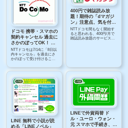
ービス」と言われても、い
まいちピンと...
400円で雑誌読み放
題！期待の「dマガジ
ン」注意点、気を付け
たいこと
NTTドコモ間もなく開始す
ドコモ 携帯・スマホの
ると思われる、400円/月で
契約キャンセル 過去に
雑誌読み放題のサービス
さかのぼってOK！ た
「ｄマガジン」。「iPad
Air」「 iPad mini Retinaデ
だし条件・注意点あり
NTTドコモは7/14に「8日以
ィスプレイモデル」の販売
内キャンセル」を過去にさ
開始日が2014年6月10日
かのぼって受け付けること
（火）となっているので、
を発表しました。ドコモ 8
それに合わせて...
日以内キャンセル 過去に
さかのぼって適用これは、
総務省から行政指導を受け
たことに対する対応。ユー
LINE
LINE
ザーの「確認措置（8日以内
キャンセル）...
LINEで外貨両替 ド
ル・ユーロ・ウォン・
LINE 無料で小説が読
元 スマホで手続き、自
める「LINEノベル」