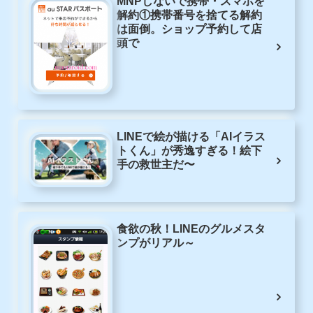
MNPしないで携帯・スマホを
解約①携帯番号を捨てる解約
は面倒。ショップ予約して店
頭で
LINEで絵が描ける「AIイラス
トくん」が秀逸すぎる！絵下
手の救世主だ〜
食欲の秋！LINEのグルメスタ
ンプがリアル～