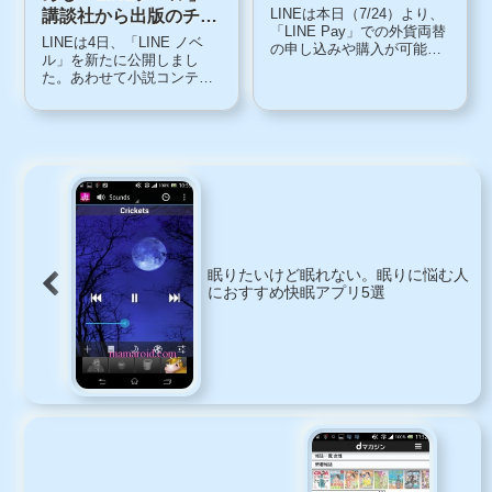
宅や職場で外貨受け取
LINEは本日（7/24）より、
講談社から出版のチャ
り
「LINE Pay」での外貨両替
ンスも
LINEは4日、「LINE ノベ
の申し込みや購入が可能に
ル」を新たに公開しまし
なる「LINE Pay 外貨両替」
た。あわせて小説コンテス
をスタートさせました。
ト「第一回 LINE ノベル大
「LINE Pay 外貨両替」とは
賞」の開催も発表しまし
「LINE Pay外貨両替」と
た。LINEノベルは、LINEで
は、「LINE Pay」の外貨
読める小説サービスです。
両...
無料で読める新作小説を毎
週配信してくれます。
「LINE...
眠りたいけど眠れない。眠りに悩む人
におすすめ快眠アプリ5選