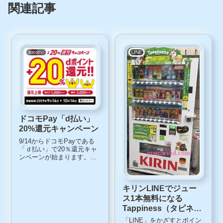
関連記事
docomo
LINE
ドコモPay「d払い」
20%還元キャンペーン
9/14からドコモPayである
「ｄ払い」で20％還元キャ
ンペーンが始まります。
NTTドコモは、スマホ決済
サービス「d払い」で20％還
元キャンペーンを実施する
キリンLINEでジュー
と発表しました。これは
「ｄ払い」で支払うと、通
ス1本無料になる
常のdポイント還元にプラス
Tappiness（タピネ
して、買い物...
ス）自販機で買ってみ
「LINE」をかざすとポイン