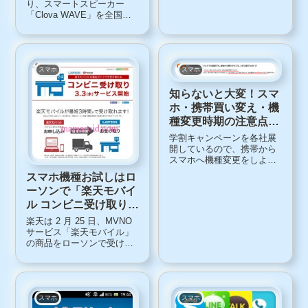
ラウンとサリーの
ミリープランを利用してい
り、スマートスピーカー
て、家族4人で14GBを分け
「Clova WAVE」を全国の
「CHAMP」
合うってもの。1人が無料通
家電量販店で販売開始しま
「FACE」は今冬
話付の通話プランで、あと
す。取り扱い店舗は、ノジ
の3人がSMS付の...
マ、ビックカメラ、コジ
マ、ソフマップ、ヨドバシ
カメラの計362店舗。ノジマ
スマホ
スマホ
とビックカメラ、ヨドバシ
カメラの...
知らないと大変！スマ
ホ・携帯買い変え・機
種変更時期の注意点＜
更新月＞
学割キャンペーンを各社展
開しているので、携帯から
スマホへ機種変更をしよう
と考えている人も多いので
スマホ機種お試しはロ
はないでしょうか。今回
ーソンで「楽天モバイ
は、買い替える時の注意点
ル コンビニ受け取り」
をピックアップしました。
まずは「更新月」を確認！
サービス開始
楽天は 2 月 25 日、MVNO
「学割」「誰でも割」な
サービス「楽天モバイル」
ど、加入時に維持費が安く
の商品をローソンで受け取
なる...
ることのできる新サービス
を 3 月 3 日に開始すると発
表しました。「楽天モバイ
ル コンビニ受け取り」サー
ビスとは「楽天モバイル コ
スマホ
スマホ