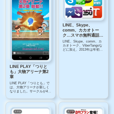
ンビニ受け取り」サービ
ス...
LINE、Skype、
comm、カカオトー
ク…スマホ無料通話ア
プリ比較と使い分け
LINE、Skype、comm、カ
カオトーク、ViberTangoな
どに加え、2013年は年初か
らFacebookも参入してくる
との報道があり、スマート
フォンの無料通話アプリは
ますます熾烈な争いを繰り
LINE PLAY「つりと
広げるジャンルとなりそう
も」大物アリーナ第2
です。そこで、ど...
章
LINE PLAY「つりとも」で
は、大物アリーナが新しく
なりました。サークルが4段
階でクラス分けサークルの
強さにより、「S」「A」
「B」「予選」に分類され
るようになりました。ピリ
オドごとに上位のサークル
スマホ
スマホ