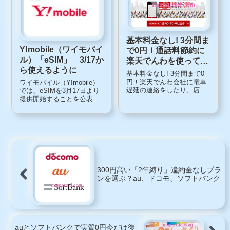
は、上のクラスに昇格し、
下位のサークル...
基本料金なし! 3分間ま
Y!mobile（ワイモバイ
で0円！通話料節約に
ル）「eSIM」 3/17か
楽天でんわを使ってみ
ら使えるように
る
基本料金なし! 3分間まで0
円！楽天でんわ会社に電車
ワイモバイル（Y!mobile）
遅延の連絡をしたり、店に
では、eSIMを3月17日より
問い合わせたり、3分以内の
提供開始することを公表し
電話、スマホでかけていま
ました。「eSIM」とは
せんか？楽天電話は今月7日
「eSIM」とはEmbedded
より、3分以内の国内通話な
SIMの略で、直訳すると組
ら「0円」という、スマホユ
み込み式のSIMカード。
ーザーにとってありがたい
nano-SIMなどのような物理
サービスを提...
的なモノではな...
300円高い「2年縛り」違約金なしプラ
ンを選ぶ？au、ドコモ、ソフトバンク
auとソフトバンクで実質0円今だけ復