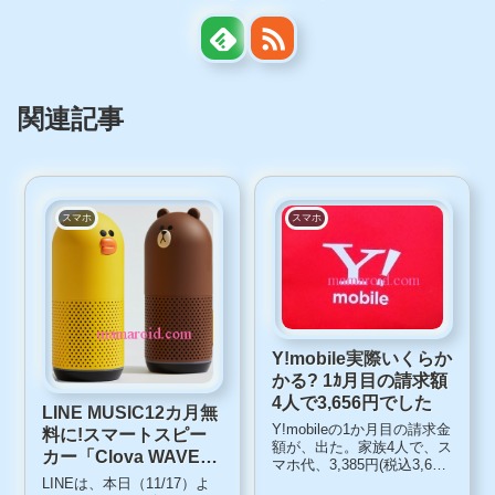
関連記事
スマホ
スマホ
Y!mobile実際いくらか
かる? 1ｶ月目の請求額
4人で3,656円でした
LINE MUSIC12カ月無
Y!mobileの1か月目の請求金
料に!スマートスピー
額が、出た。家族4人で、ス
カー「Clova WAVE」
マホ代、3,385円(税込3,656
「Clova Friends」ブ
円）。お～！これは、ファ
LINEは、本日（11/17）よ