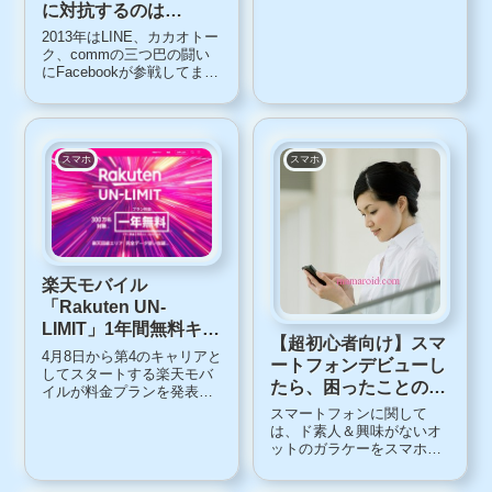
に対抗するのは
Facebook!?
2013年はLINE、カカオトー
ク、commの三つ巴の闘い
にFacebookが参戦してます
ます競争激化米Facebookは
3日、インスタントメッセー
ジ送信アプリ「Facebookメ
ッセンジャー」をアップデ
ートし、ボイスメッセージ
スマホ
スマホ
の送信機能を...
楽天モバイル
「Rakuten UN-
LIMIT」1年間無料キャ
【超初心者向け】スマ
ンペーンの詳細
4月8日から第4のキャリアと
ートフォンデビューし
してスタートする楽天モバ
たら、困ったことの解
イルが料金プランを発表し
決策
ました。その中で300万人が
スマートフォンに関して
1年間無料になるキャンペー
は、ド素人＆興味がないオ
ンを実施します。楽天モバ
ットのガラケーをスマホに
イル「Rakuten UN-LIMIT」
変えました。そんな彼を観
楽天モバイルは、
察しながら（ゴメン！）超