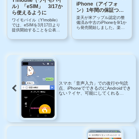
Y!mobile（ワイモバイ
iPhone（アイフォ
ル）「eSIM」 3/17か
ン）1年間の保証つき
ら使えるように
「AppleCare」にも加
楽天が米アップル認定の整
ワイモバイル（Y!mobile）
入可能。楽天モバイル
備済み中古のiPhoneを9/1か
では、eSIMを3月17日より
ら発売開始しました。楽天
提供開始することを公表し
は「楽天モバイル」におい
ました。「eSIM」とは
てiPhoneメーカー認定整備
「eSIM」とはEmbedded
済品（CPO）の販売を開始
SIMの略で、直訳すると組
しました。楽天モバイルの
み込み式のSIMカード。
新規・MNP契約を同時に行
nano-SIMなどのような物理
うことが条件となっていま
的なモノではな...
す。...
スマホ「音声入力」での改行や句読
点、iPhoneでできるのにAndroidでき
ない？イヤ、可能にしてくれる
「Swype Keyboard」