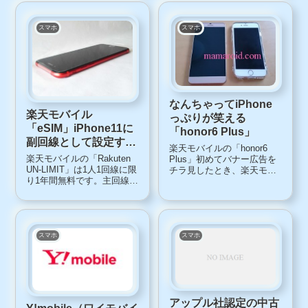
「Rakuten UN-LIM...
初心者がどこでつまづくの
か、そのポイントについて
解説しながら見ていきま
スマホ
スマホ
す。スマホが反応しない？
まず最初につまづいたのが
「タ...
なんちゃってiPhone
楽天モバイル
っぷりが笑える
「eSIM」iPhone11に
「honor6 Plus」
副回線として設定する
楽天モバイルの「honor6
方法。スマホ料金の節
楽天モバイルの「Rakuten
Plus」初めてバナー広告を
約に
UN-LIMIT」は1人1回線に限
チラ見したとき、楽天モバ
り1年間無料です。主回線と
イルもiPhoneの取り扱いを
して利用するには、まだ不
始めたのか？と勘違いしち
安が残る部分もあります
ゃいました。字ずらからし
が、副回線として、主回線
て、なんちゃってぶりの片
のデーター容量がオーバー
鱗が見える機種ですが、そ
してしまった時用として、
のほかにも「お前はiPhone
スマホ
スマホ
設定しておいて損はないと
か...
思いま...
アップル社認定の中古