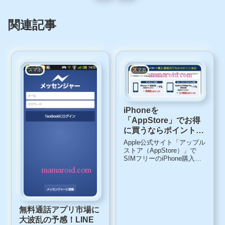
関連記事
スマホ
スマホ
iPhoneを
「AppStore」でお得
に買うならポイントサ
イト経由で！アップル
Apple公式サイト「アップル
公式サイト購入で
ストア（AppStore）」で
SIMフリーのiPhone購入
pointGET
は、定価でのみと思ってい
たら、ポイントサイトを経
由すると、ちょっぴりお得
だとわかったので、調べて
みました。Gポイントサイ
ト経由で1％のポイントGET
無料通話アプリ市場に
モ...
大波乱の予感！LINE