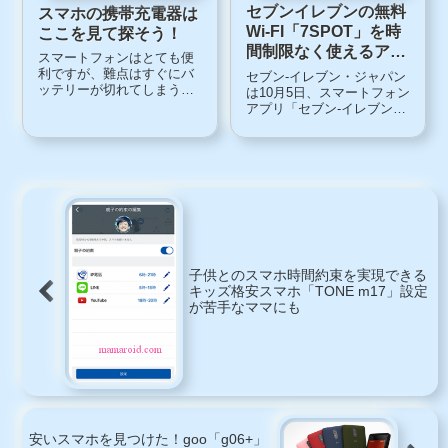
セブンイレブンの無料
スマホの携帯充電器は
Wi-FI「7SPOT」を時
ここを見て探そう！
間制限なく使えるアプ
スマートフォンはとても便
リ
利ですが、難点はすぐにバ
セブン-イレブン・ジャパン
ッテリーが切れてしまうこ
は10月5日、スマートフォン
と。ハードユーザーでない
アプリ「セブン‐イレブンア
私でも、１日１回充電しな
プリ」を発表しました。時
いと、翌日使いたいときに
間制限なしで無料Wi-
電池切れだったりします。
Fi「7SPOT」が使えるこの
家や職場ならすぐに充電で
「セブンイレブンアプリ」
きるのですが、外出先だと
は、商品やキャンペーン情
そうもいきません。そこ
報が通知されるアプリで
で...
す。それに加え...
子供とのスマホ時間約束を実現できる
キッズ格安スマホ「TONE m17」設定
が苦手なママにも
安いスマホを見つけた！goo「g06+」