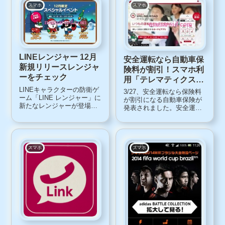
ンプはどうか見てみまし...
スマホ
スマホ
LINEレンジャー 12月
安全運転なら自動車保
新規リリースレンジャ
険料が割引！スマホ利
ーをチェック
用「テレマティクス保
険」損保ジャパン日本
LINEキャラクターの防衛ゲ
3/27、安全運転なら保険料
ーム「LINE レンジャー」に
興亜
が割引になる自動車保険が
新たなレンジャーが登場し
発表されました。安全運転
ました。12/1~12/3は、5つ
なら最大20％の保険料割引
星がgetできる確率が2倍で
「テレマティクス保険」こ
す。2014年12月の新規リリ
れは損害保険ジャパン日本
ースレンジャークリスマス
興亜が開発した国内初の
限定新規レンジャー４体が
「テレマティクス保険」。
スマホ
スマホ
登場しました。サン...
スマホアプリのデータを利
用し、安全運転なら最...