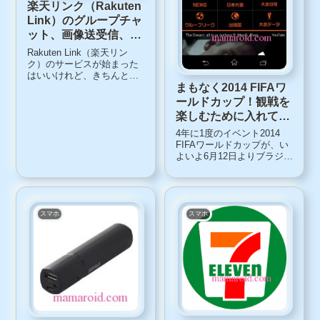
楽天リンク（Rakuten
Link）のグループチャ
ット、画像送受信、無
料通話の方法
Rakuten Link（楽天リン
ク）のサービスが始まった
はいいけれど、きちんとし
たマニュアルがなくて、や
まもなく2014 FIFAワ
や混乱気味。「画像が送れ
ールドカップ！観戦を
ない」「グループチャット
楽しむために入れてお
ができない」そんな声が上
きたいアプリ
がってきているので、確認
4年に1度のイベント2014
してみます。無料通話・無
FIFAワールドカップが、い
料メッセージは...
よいよ6月12日よりブラジル
で開催されます。そこで、
より観戦を楽しむために、
スマホに入れておきたいア
プリをピックアップしまし
た。基本情報、ニュース系
スマホ
スマホ
日経W杯2014FIFAのオフィ
シ...