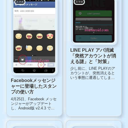
スマホ
スマホ
LINE PLAY アバ消滅
「突然アカウントが消
える謎」と「対策」
少し前に、LINE PLAYのア
カウントが、突然消えると
いう事態に遭遇してしまい
Facebookメッセンジ
ました。ある日突然、アカ
ャーに登場したスタン
ウントにログインできな
い ＝ アバ消滅LINE
プの使い方
PLAYにログインしようとし
4月25日、Facebook メッセ
たら、ログイン画面に戻っ
ンジャーがアップデート
てしまい、メールアドレス
し、Android版 v2.4.3 で
とパスワード...
は、新機能としてスタンプ
(Stickers) が追加されまし
た。LINEなどでおなじみの
スタンプ、Facebookのスタ