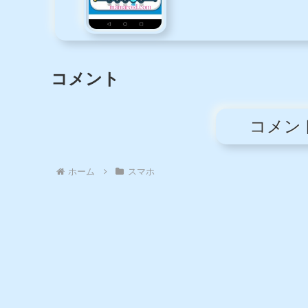
2013年秋冬のスマー
ん」LINEキャラクタ
トフォン用手袋本格
ーの防衛ゲーム
的な冬の前に、スマ
「LINE レンジャー」
ホ用手袋を用意して
に最近なぞのお助け
おきましょう。リン
キャラが出現しはじ
ク先へは、画像をク
めたようです。黄金
リックしてくださ
のベアキャラが空か
い。楽天ランキング1
らやってきて、くる
位のスマホ手袋上品
くる回り、大活躍！
なデザインとアンゴ
強くて、行き詰って
ラ素材であったかい
いたステージも、あ
手袋。ふわふわラビ
っ...
ットファー×プチリ
ボ...
LINE PLAY「つりとも」新
イベント「バトルレース」