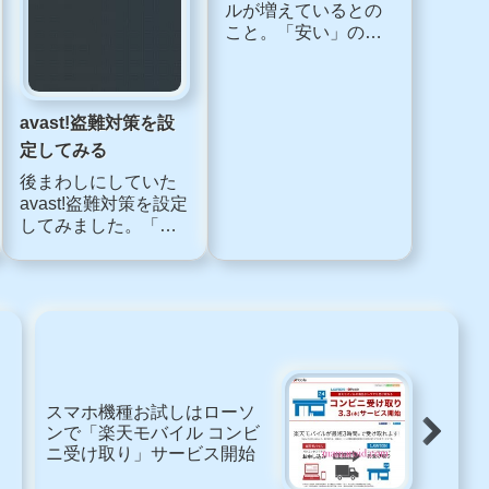
このアプリ有料？無
LINE PLAY「つりと
料？GooglePlayで有
も」大物アリーナ第2
料アプリDLにパスワ
章
ード設定
子どものスマ保持率
LINE PLAY「つりと
が急速に伸びて、各
も」では、大物アリ
キャリア、アプリ制
ーナが新しくなりま
作会社でも課金のし
した。サークルが4段
すぎや出会い系対策
階でクラス分けサー
など、未成年に対す
クルの強さにより、
スマホ
スマホ
る対策がいろいろ考
「S」「A」「B」
えられています。今
「予選」に分類され
回は、自分で簡単に
るようになりまし
格安スマホのデメリ
できる有料アプリを
た。ピリオドごとに
ダウンロードする場
上位のサークルは、
ット 安いけど大丈
合に、パスワードが
上のクラスに昇格
夫？トラブル回避の
必要になる設定方法
し、下位のサークル...
ため契約前に注意し
格安スマホのトラブ
をご紹...
ルが増えているとの
たいこと
こと。「安い」のが