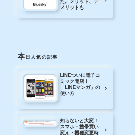
しむ究極の旅体験
ビットコイン過去
の半減期チャート
はどうだった？
Bluesky ドメイン
で本人認証してみ
た。メリット、デ
メリットも
本
日人気の記事