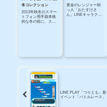
中
11/21で3週年を迎え
るLINE PLAYは、イ
LINE PLAY「つりと
ベントを開催中で
も」スノーマンイベ
す。LINE PLAY3周年
ント開催中
イベント期間
2015/11/20（金） ～
LINE PLAY「つりと
12/4（金）
も」では、役を集め
11:00(GMT+9)未来の
るとアイテムがもら
LINE PLAYを投稿し
える「スノーマンイ
てアイテムGET思い
ベント」を開催中で
描く未来のL...
す。今回は、1ペアで
スマホ
スマホ
しかけガチャチケッ
ト、2ペアで竿ガチャ
チケットがもらえ、
今までのイベントよ
りもガチャチケット
LINEレンジャー助っ
が入手しやすくなっ
人キャラ「おばけこ
ています。ス...
ぞう」と「おたすけ
スマホ手袋 2013秋
さん」
黄金のレンジャー助
冬コレクション
っ人「おたすけさ