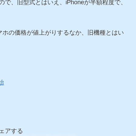
と、格安。
6sを各キャリアが推奨する料金プランで契約した
ので、旧型式とはいえ、iPhoneが半額程度で、
マホの価格が値上がりするなか、旧機種とはい
始