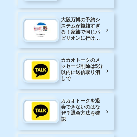
ソフトバンクの孫
さんが知らないの
はヤバイという
「AGI」とは何な
のか
大阪万博の予約シ
ステムが複雑すぎ
る！家族で同じパ
ビリオンに行けな
くなるピンチ！?
カカオトークのメ