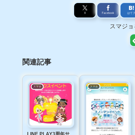
スマホ
シ
X
Facebook
はて