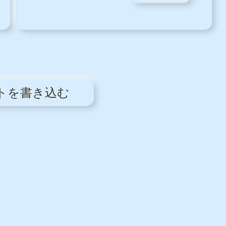
メリットの格安スマ
ホのデメリット、注
意点についてチェッ
クしてみます。格安
avast!盗難対策を設
スマホのデメリット
定してみる
(1) 人、店舗はな
後まわしにしていた
く、サービスは期待
avast!盗難対策を設定
できない格安スマホ
してみました。「ア
は「安く」提供する
バスト! 盗難対策」
ために、実店舗をも
は、アタッカーから
たず...
削除されないよう盗
難対策のセキュリテ
ィアプリをインスト
ールしていることを
隠すために偽装させ
たり、「紛失」した
スマホ機種お試しはローソ
場合、対象の電話上
ンで「楽天モバイル コンビ
に何の信号も...
ニ受け取り」サービス開始