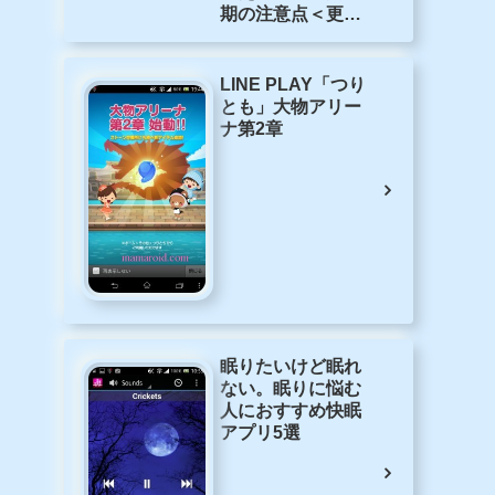
LINEついに電子コ
ミック開店！
「LINEマンガ」の
使い方
知らないと大変！
スマホ・携帯買い
変え・機種変更時
期の注意点＜更新
月＞
LINE PLAY「つり
とも」大物アリー
ナ第2章