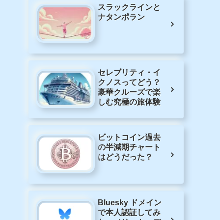
ッセージ削除は5分
以内に送信取り消
しで
カカオトークを退
会できないのはな
ぜ？退会方法を確
認
スラックラインと
ナタンポラン
セレブリティ・イ
クノスってどう？
豪華クルーズで楽